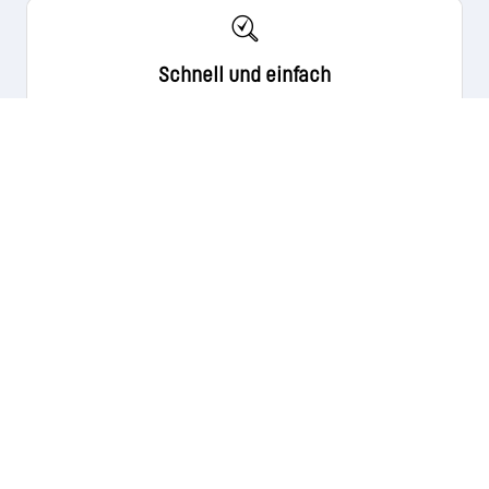
Schnell und einfach
Vergleichen Sie Preise und Optionen und werfen Sie
einen Blick auf Kundenbewertungen.
Nur die besten Parkplätze
Wir wählen die Parkbetreiber sorgfältig aus, um den
besten Service zu garantieren.
COPYRIGHT CAVU 2020-2026